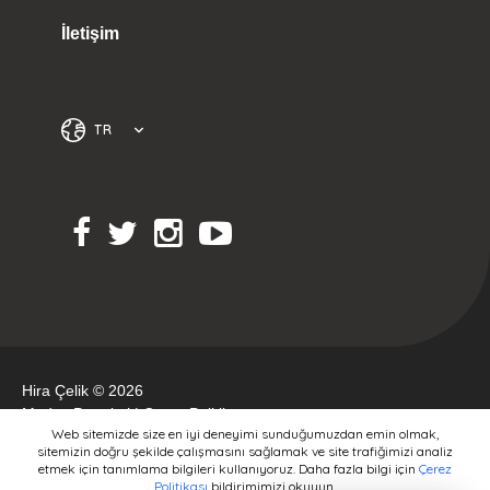
İletişim
TR
Hira Çelik © 2026
Medya Portakal
|
Çerez Politikası
Web sitemizde size en iyi deneyimi sunduğumuzdan emin olmak,
sitemizin doğru şekilde çalışmasını sağlamak ve site trafiğimizi analiz
etmek için tanımlama bilgileri kullanıyoruz. Daha fazla bilgi için
Çerez
Politikası
bildirimimizi okuyun.