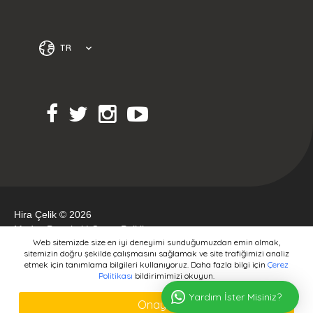
TR
Hira Çelik © 2026
Medya Portakal
|
Çerez Politikası
Web sitemizde size en iyi deneyimi sunduğumuzdan emin olmak,
sitemizin doğru şekilde çalışmasını sağlamak ve site trafiğimizi analiz
etmek için tanımlama bilgileri kullanıyoruz. Daha fazla bilgi için
Çerez
Politikası
bildirimimizi okuyun.
Yardım İster Misiniz?
Onayla