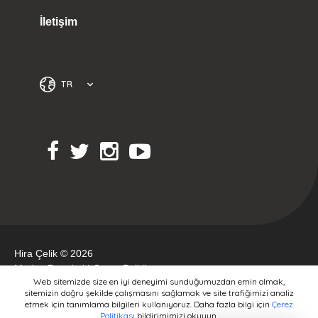
İletişim
TR
Hira Çelik © 2026
Medya Portakal
|
Çerez Politikası
Web sitemizde size en iyi deneyimi sunduğumuzdan emin olmak,
sitemizin doğru şekilde çalışmasını sağlamak ve site trafiğimizi analiz
etmek için tanımlama bilgileri kullanıyoruz. Daha fazla bilgi için
Çerez
Politikası
bildirimimizi okuyun.